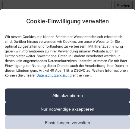
Suchen
Recent Posts
Cookie-Einwilligung verwalten
Hello world!
Wir setzen Cookies, die für den Betrieb der Website technisch erforderlich
Recent Comments
sind. Darüber hinaus verwenden wir Cookies, um unsere Website für Sie
optimal zu gestalten und fortlaufend zu verbessern. Mit Ihrer Zustimmung
geben wir Informationen zu Ihrer Verwendung unserer Website auch an
A WordPress Commenter
zu
Hello world!
Drittanbieter weiter. Soweit dabei Daten in Ländern verarbeitet werden, in
denen kein angemessenes Datenschutzniveau besteht, stimmen Sie mit Ihrer
Einwilligung zur Nutzung dieser Dienste auch der Verarbeitung Ihrer Daten in
diesen Ländern gem. Artikel 49 Abs. 1 lit. a DSGVO zu. Weitere Informationen
können Sie unserer
Datenschutzerklärung
entnehmen.
Kontakt
Alle akzeptieren
Rosen-Apotheke
Homberger Str. 355
,
47443
Moers
Nur notwendige akzeptieren
+49-2841/5 21 35
Einstellungen verwalten
+49-2841/50 26 98
info@rosen-apotheke-moers.de