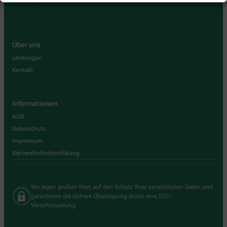
Über uns
Leistungen
Kontakt
Informationen
AGB
Datenschutz
Impressum
Barrierefreiheitserklärung
Wir legen großen Wert auf den Schutz Ihrer persönlichen Daten und
garantieren die sichere Übertragung durch eine SSL-
Verschlüsselung.